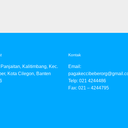
t
Kontak
i Panjaitan, Kalitimbang, Kec.
Email:
er, Kota Cilegon, Banten
pagakeccibeberorg@gmail.
6
Telp: 021 4244486
Fax: 021 – 4244795