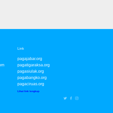
Link
pagajabar.org
com
pagatigaraksa.org
pagasiulak.org
pagabangko.org
pagaciruas.org
Lihat link lengkap