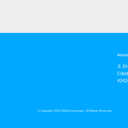
Alama
Jl. D
Cibeb
4242
© Copyright 2024 PAGA Indonesia - All Rights Reserved